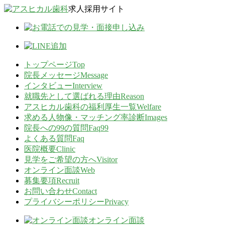
Skip
求人採用サイト
to
content
トップページ
Top
院長メッセージ
Message
インタビュー
Interview
就職先として選ばれる理由
Reason
アスヒカル歯科の福利厚生一覧
Welfare
求める人物像・マッチング率診断
Images
院長への99の質問
Faq99
よくある質問
Faq
医院概要
Clinic
見学をご希望の方へ
Visitor
オンライン面談
Web
募集要項
Recruit
お問い合わせ
Contact
プライバシーポリシー
Privacy
オンライン面談