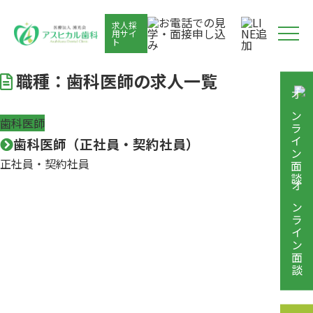
Skip
to
求人採
用サイ
ト
content
職種：歯科医師の求人一覧
歯科医師
歯科医師（正社員・契約社員）
正社員・契約社員
オンライン面談